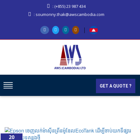
: (+855) 23 987 434
: soumonny.thak@awscambodia.com
GET A QUOTE ?
20