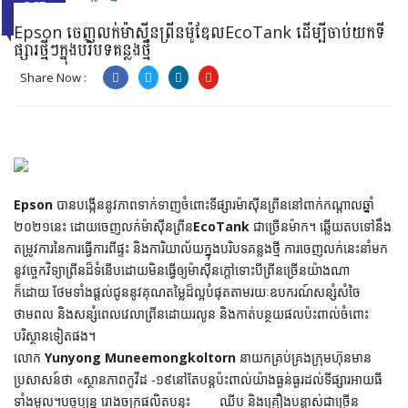
OCT
2021
Epson ចេញលក់ម៉ាស៊ីនព្រីនម៉ូឌែលEcoTank ដើម្បីចាប់យកទី
ផ្សារថ្មីៗក្នុងបរិបទគន្លងថ្មី
Share Now :
Epson
បានបង្កើននូវភាពទាក់ទាញចំពោះទីផ្សារម៉ាស៊ីនព្រីននៅពាក់កណ្តាលឆ្នាំ
២០២១នេះ ដោយចេញលក់ម៉ាស៊ីនព្រីន
EcoTank
ជាច្រើនម៉ាក។ ឆ្លើយតបទៅនឹង
តម្រូវការនៃការធ្វើការពីផ្ទះ និងការិយាល័យក្នុងបរិបទគន្លងថ្មី ការចេញលក់នេះនាំមក
នូវច្ចេកវិទ្យាព្រីនដ៏ទំនើបដោយមិនធ្វើឲ្យម៉ាស៊ីនក្តៅទោះបីព្រីនច្រើនយ៉ាងណា
ក៏ដោយ ថែមទាំងផ្តល់ជូននូវគុណតម្លៃដ៏ល្អបំផុតតាមរយៈឧបករណ៍សន្សំសំចៃ
ថាមពល និងសន្សំពេលវេលាព្រីនដោយរលូន និងកាត់បន្ថយផលប៉ះពាល់ចំពោះ
បរិស្ថានទៀតផង។
លោក
Yunyong Muneemongkoltorn
នាយកគ្រប់គ្រងក្រុមហ៊ុនមាន
ប្រសាសន៍ថា «ស្ថានភាពកូវីដ -១៩នៅតែបន្តប៉ះពាល់យ៉ាងធ្ងន់ធ្ងរដល់ទីផ្សារអាយធី
ទាំងមូល។បច្ចុប្បន្ន រោងចក្រផលិតបន្ទះ ឈីប និងគ្រឿងបន្លាស់ជាច្រើន