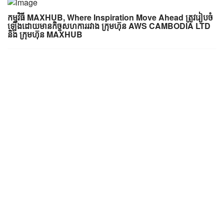
កម្មវិធី MAXHUB, Where Inspiration Move Ahead​ ត្រូវរៀបចំ
ឡើងដោយមានកិច្ចសហការរវាង ក្រុមហ៊ុន AWS CAMBODIA LTD
និង​ ក្រុមហ៊ុន MAXHUB
AWS (Cambodia) LTD
AWS is the leading distributor for DataCommunications,
Network infrastructure, Building Management Systems & ICT
solutions in Southeast Asia.