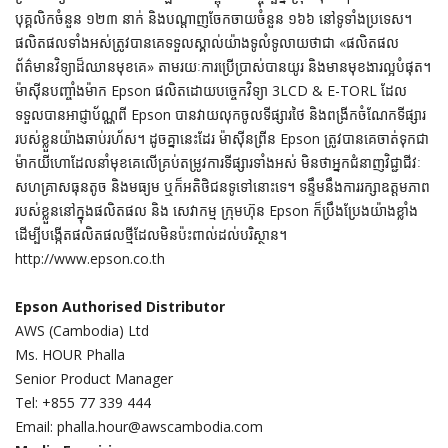
បុគ្គលិកចំនួន ១២៣ នាក់ និងបណ្តាញចែកចាយចំនួន ១៦៦ នៅទូទាំងប្រទេស។
ផលិតផលទាំងអស់ត្រូវបានគេទទួលស្គាល់យ៉ាងទូលំទូលាយថាជា «ផលិតផល
ព័ត៌មានវិទ្យាដ៏ឈានមុខគេ» តាមរយៈការប្រើប្រាស់បានយូរ និងមានមុខងារល្អបំផុត។
ម៉ាស៊ីនបញ្ចាំងម៉ាក Epson ផលិតដោយបច្ចេកវិទ្យា 3LCD & E-TORL ដែល
ទទួលបានអាជ្ញាប័ណ្ណពី Epson បានវាយលុកចូលទីផ្សារថៃ និងពង្រីកចំណែកទីផ្សារ
របស់ខ្លួនយ៉ាងឆាប់រហ័ស។ ដូចគ្នានេះដែរ ម៉ាស៊ីនព្រីន Epson ត្រូវបានគេចាត់ទុកជា
ម៉ាកយីហោដែលនាំមុខគេលើគ្រប់តម្រូវការទីផ្សារទាំងអស់ មិនថាអ្នកជំនាញវិជ្ជាជីវៈ
សហគ្រាសធុនតូច និងមធ្យម ឬក៏អតិថិជនទូទៅនោះទេ។ ទន្ទឹមនឹងការរក្សាឧត្តមភាព
របស់ខ្លួននៅក្នុងផលិតផល និង សេវាកម្ម ក្រុមហ៊ុន Epson ក៏ប្រឹងប្រែងយ៉ាងខ្លាំង
ដើម្បីបង្កើតផលិតផលថ្មីដែលមិនប៉ះពាល់ដល់បរិស្ថាន។
http://www.epson.co.th
Epson Authorised Distributor
AWS (Cambodia) Ltd
Ms. HOUR Phalla
Senior Product Manager
Tel: +855 77 339 444
Email: phalla.hour@awscambodia.com