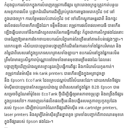
កំពុងជួបការលំបាកក្នុងការបំពេញតម្រូវការទីផ្សារ ព្រោះរោងចក្រខ្លះត្រូវកាត់បន្ថយ
សមត្ថភាពផលិត ឬផ្អាកដំណើរការដើម្បីគ្រប់គ្រងការចម្លងមេរោគកូវីដ ១៩ នៅ
ក្នុងរោងចក្រ។ ការបន្ថែមផលប៉ះពាល់កូវីដ ១៩ ទៅលើភស្តុភារអន្តរជាតិ និងកង្វះ
ផលិតផលក៏បានកើតឡើងដែរ។ ទន្ទឹមនឹងនេះ តម្រូវការផលិតផលអាយធី បានកើន
ឡើងឆ្លើយតបទៅនឹងការរីកលូតលាស់នៃការធ្វើការពីផ្ទះ ក៏ដូចជាការសិក្សាផងដែរនោះ
បានជំរុញឱ្យមានការចែកចាយឧបករណ៍បរិក្ខារកាន់តែច្រើននៅតាមតំបន់ផ្សេងៗគ្នា»។
លោកបន្តថា «វិស័យបោះពុម្ពបានបង្ហាញពីកំណើននៃការលក់ទាំងផ្នែកបរិមាណ និង
តម្លៃជាពិសេសនៅក្នុងប្រភេទសហគ្រាសទាំងឡាយ។ ឧបករណ៍នៅក្នុងផ្នែកនេះមិន
ត្រឹមតែមានប្រសិទ្ធភាពប៉ុណ្ណោះទេថែមទាំងមានមុខងារច្រើនផងដែរ ដែលនេះ
បង្ហាញឱ្យឃើញយ៉ាងល្អឥតខ្ចោះនូវរបៀបធ្វើការពីផ្ទះ ​និងការិយាល័យកូនកាត់។
តម្រូវការនៃម៉ាស៊ីន Ink-tank printers បានកើនឡើងក្នុងអត្រាដូចគ្នា
នឹង Epson’s EcoTank ដែលគ្របដណ្តប់លើវិស័យនេះដែរ។ ដោយសារតែទីផ្សារ
ម៉ាស៊ីនបោះពុម្ពបានកែសម្រួលយ៉ាងល្អ ជាពិសេសនៅក្នុងផ្នែក B2B Epson បាន
សម្រេចចិត្តណែនាំម៉ូឌែល EcoTank ថ្មីដើម្បីធ្វើឲ្យមានភាពចម្រុះគ្នា និងពង្រឹងទីផ្សារ
ក្នុងប្រទេសថៃ។ ការចេញលក់ផលិតផលថ្មីនេះនឹងបង្កើនសមត្ថភាពប្រកួតប្រជែង
របស់ Epson ដើម្បីចាប់យកចំណែកទីផ្សារពីម៉ាស៊ីន ink-cartridge printers,
laser printers និងសូម្បីតែម៉ាស៊ីនព្រីនខ្នាតតូច ព្រមទាំងបញ្ជាក់ពីភាពឈានមុខគេ
ក្នុងទីផ្សាររបស់ Epson ផងដែរ»។