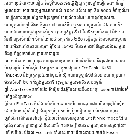
ភាព។ ល្អជាងនេះទៅទៀត ទឹកថ្នាំបែបនេះមិនធ្វើឱ្យស្ទះក្បាលព្រីនទៀតផង។ ទឹកថ្នាំ
មួយឈុតៗ អាចបោះពុម្ពបានរហូតដល់ ៧៥០០ ទំព័រស-ខ្មៅ និង ៦០០០ ទំព័រកូល័រ។
ល្បឿនបោះពុម្ពរបស់ពួកវាក៏គួរឱ្យចាប់អារម្មណ៍ផងដែរ ដោយផ្តល់ជូននូវការ
បោះពុម្ពពណ៌ខ្មៅ និងសចំនួន ១៧ អាយភីអឹម ​ឬការបោះពុម្ពពណ៌ ៩.៥ អាយភី។
ពេលវេលាបោះពុម្ពដំបូងរបស់ពួកវា (អេហ្វភីអូ) គឺ ៧ វិនាទីសម្រាប់សខ្មៅ និង ១១
វិនាទីសម្រាប់ពណ៌។ បំពាក់ដោយថាសក្រដាស ២៥០ សន្លឹកពួកវាអាចបោះពុម្ពបាន
ដោយមិនឈប់រយៈពេលយូរ។ ម៉ូឌែល L6490 ក៏បានមកដល់ទីផ្សារផងដែរជាមួយ
នឹងប្រព័ន្ធទូរសារដែលភ្ជាប់មកជាមួយ។
លោកបន្ថែមថា «បច្ចុប្បន្ន សហគ្រាសធុនមធ្យម និងធំនៅតែជាទីផ្សារដ៏ចម្បងរបស់
ម៉ាស៊ីនព្រីន និងម៉ាស៊ីនថតចម្លង។ នៅក្នុងទីផ្សារនេះ EcoTank L6460
និងL6490 នឹងប្រកួតប្រជែងជាមួយម៉ាស៊ីនបោះពុម្ពឡាស៊ែរដែលអាចបោះពុម្ពបាន
មិនលើសពី ២០ ទំព័រក្នុងមួយនាទី។ រួមគ្នាជាមួយម៉ាស៊ីនបោះពុម្ពទឹក
ថ្នាំ WorkForce របស់យើង ម៉ាស៊ីនព្រីនម៉ូដែលនេះនឹងជួយ ឲ្យEpsonកាន់តែរឹងមាំ
នៅក្នុងទីផ្សារនេះ»។
ម៉ូឌែល EcoTank ថ្មីទាំងអស់នាំមកនូវបច្ចេកវិទ្យាបោះពុម្ពដោយមិនឲ្យក្តៅម៉ាស៊ីន
ដែលជួយសន្សំសំចៃថ្លៃដើមអ្នកប្រើប្រាស់បើប្រៀបធៀបជាមួយម៉ាស៊ីនបោះពុម្ព
ឡាស៊ែរ។ ជាងនេះទៅទៀត ម៉ូឌែលទាំងនេះមានមុខងារ Draft Vivid mode ដែល
ផ្តល់នូវសេចក្តីព្រាងច្បាស់ និងរស់រវើក។ វាអាចព្រីនបានជាមួយក្រដាសផ្សេងៗដែរ។
លើសពីនេះ ម៉ូឌែល EcoTank ទាំងនេះ អាចប្រើបានជាមួយកម្មវិធី Epson