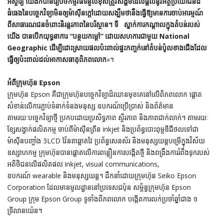
អស្ចារ្យ យើងក៏បានរៀបចំកម្មវិធីទំនួលខុសត្រូវសង្គមដែលផ្តល់នូវអត្ថប្រយោជន៍ដ៏
ធំធេងនៃបច្ចេកវិទ្យាមិនឲ្យម៉ាស៊ីនក្តៅដោយសង្ឃឹមថានឹងធ្វើឱ្យមានការចាប់អារម្មណ៍
ពីសាធារណជនចំពោះនិរន្តរភាពនៃបរិស្ថាន។ ទី ស្នាក់ការកណ្តាលក្នុងតំបន់របស់
យើង បានបើកយុទ្ធនាការ “បន្ថយកម្តៅ” ដោយសហការជាមួយ National
Geographic ដើម្បីដោះស្រាយផលប៉ះពាល់ផ្ទះកញ្ចក់នៅតំបន់ប៉ូលខាងជើងដែល
ធ្វើឲ្យប៉ះពាល់ដល់អាកាសធាតុពិភពលោក
»។
អំពីក្រុមហ៊ុន Epson
ក្រុមហ៊ុន Epson គឺជាក្រុមហ៊ុនបច្ចេកវិទ្យាដ៏ឈានមុខគេនៅលើពិភពលោក ផ្តោត
សំខាន់លើការភ្ជាប់ទំនាក់ទំនងមនុស្ស ឧបករណ៍ប្រើប្រាស់ និងព័ត៌មាន
តាមរយៈបច្ចេកវិទ្យាថ្មី ប្រកបដោយប្រសិទ្ធភាព ស្ថិរភាព និងភាពជាក់លាក់។ តាមរយៈ
ខ្សែសង្វាក់ផលិតកម្ម ចាប់ពីម៉ាស៊ីនព្រីន inkjet និងប្រព័ន្ធបោះពុម្ពឌីជីថលទៅជា
ម៉ាស៊ីនបញ្ចាំង 3LCD វ៉ែនតាឆ្លាតវៃ ប្រព័ន្ធសេនស័រ និងមនុស្សយន្តបម្រើក្នុងវិស័យ
ឧស្សាហកម្ម ក្រុមហ៊ុនបានផ្តោតលើការពន្លឿនការបង្កើតថ្មី និងពង្រឹងការរំពឹងទុករបស់
អតិថិជនលើផលិតផល inkjet, visual communications,
ឧបករណ៍ wearable និងមនុស្សយន្ត។ ដឹកនាំដោយក្រុមហ៊ុន Seiko Epson
Corporation ដែលមានមូលដ្ឋាននៅប្រទេសជប៉ុន សម្ព័ន្ធក្រុមហ៊ុន Epson
Group ក្រុម Epson Group ទូទាំងពិភពលោក បង្កើតការលក់ប្រចាំឆ្នាំជាង ១
ទ្រីលានយ៉េន។