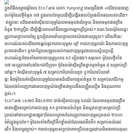
ក្នុងពិធីសម្ពោធម៉ូឌែល EcoTank លោក Yunyong បានឲ្យដឹងថា «យើងបានចេញ
លក់ម៉ូឌែលថ្មីចំនួន ១៧ ក្នុងពេលតែមួយដើម្បីបង្កើនផលប័ត្រផលិតផលរបស់យើង។
ឥឡូវនេះ យើងមានម៉ាស៊ីនបោះពុម្ពដែលមានមុខងារតែមួយ និងមានមុខងារច្រើន
ចំនួន ២៩គ្រឿង ដើម្បីឆ្លើយតបទៅនឹងតម្រូវការអ្នកប្រើប្រាស់។ ខណៈដែលម៉ូឌែលខ្លះ
ត្រូវការតភ្ជាប់តាមខ្សែ ខ្លះទៀតតាមវ៉ាយហ្វាយបានយ៉ាងងាយស្រួល។ លើសពីនេះ
ឧបករណ៍របស់យើងអាចផ្តល់នូវការបោះពុម្ពស-ខ្មៅ ​ការបោះពុម្ពពណ៌ និងការបោះពុម្ព
រូបថតជាដើម។ ពួកវាក៏ជួយសម្រួលដល់ការបោះពុម្ពទ្វេដងដោយស្វ័យប្រវត្តិ
ឧបករណ៍ខ្លះថែមទាំងអាចបោះពុម្ពប្រភេទ A3 ទៀតផង។ សរុបមក ម៉ូឌែលថ្មីទាំង
១៧ នេះត្រូវបានបែងចែកជាបីក្រុម៖ ម៉ូឌែលម៉ាស៊ីនព្រីនខ្នាតតូចចំនួន ៨ សម្រាប់ប្រើ
នៅផ្ទះ។ ម៉ាស៊ីនបោះពុម្ពធំ ៧ សម្រាប់ការិយាល័យតូច ឬការិយាល័យនៅ
ផ្ទះ និងម៉ូឌែលម៉ាស៊ីនបោះពុម្ពដែលមានដំណើរការខ្ពស់ចំនួន ២ សម្រាប់សាជីវកម្ម
ដែលចង់បំពេញការងារបោះពុម្ពយ៉ាងច្រើនជាមួយនឹងល្បឿនលឿន និងគុណភាព
ខ្ពស់»។
EcoTank L6460 និងL6490 ជាម៉ាស៊ីនបោះពុម្ព ៤ពណ៌ ដែលមានមុខងារច្រើន
រចនាឡើងសម្រាប់ការបោះពុម្ព A4 ពួកវាមានទំហំតូច និងល្អឥតខ្ចោះសម្រាប់ប្រើ
ប្រាស់នៅនាយកដ្ឋានផ្សេងៗនៃសហគ្រាសដែលត្រូវការបោះពុម្ពរហូតដល់ ២០០០
ទំព័រក្នុងមួយខែ។ ម៉ូដែលទាំងពីរប្រើទឹកថ្នាំពណ៌ដែលធន់នឹងទឹក សម្រាប់ពណ៌រស់
រវើក និងអក្សរច្បាស់។ ការបោះពុម្ពរបស់ពួកវាអាចប្រើបានយូរដោយមិនថមថយគុណ