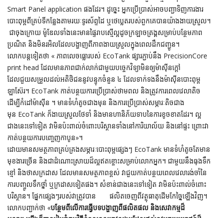
Smart Panel application ផងដែរ។ ដូច្នេះ អ្នកប្រើប្រាស់អាចបញ្ជាទិញការងារ
បោះពុម្ពពីគ្រប់ទីកន្លែងតាមរយៈទូរស័ព្ទដៃ ឬថេប្លេតរបស់ពួកគេបានយ៉ាងងាយស្រួល។
ជាចុងក្រោយ ម៉ូឌែលទាំងនេះមានផ្ទៃរាបស្មើល្អដូចក្រឡាចត្រង្គសម្រាប់បន្ថែមភាព
ប្រណិត និងមិនរអិលដែលបង្ហាញពីភាពងាយស្រួលក្នុងពេលដឹកជញ្ជូន។
លោកបន្តទៀតថា « ភាពលេចធ្លោរបស់ EcoTank ផ្សារភ្ជាប់នឹង PrecisionCore
print head ដែលមានភាពជាក់លាក់ជាមួយបច្ចេកវិទ្យាមិនឲ្យម៉ាស៊ីនក្តៅ
ដែលជួយសម្រួលដល់អតិថិជននូវបន្ទុកចំនួន ៤ ដែលទាក់ទងនឹងម៉ាស៊ីនបោះពុម្ព
ឡាស៊ែរ។ EcoTank កាត់បន្ថយការប្រើប្រាស់ថាមពល និងត្រូវការពេលវេលាតិច
ដើម្បីកំដៅម៉ាស៊ីន ។ មានទំហំតូចជាងមុន និងការប្រើប្រាស់សម្ភារៈតិចជាង
មុន EcoTank ក៏ងាយស្រួលថែទាំ និងមានហានិភ័យទាបនៃការខូចខាតដែរ។ ល្អ
ជាងនេះទៅទៀត វាមិនប៉ះពាល់ចំពោះបរិស្ថានទាំងនៅការិយាល័យ និងនៅផ្ទះ ព្រោះវា
កាត់បន្ថយការបញ្ចេញកាបូន»។
ដោយមានសមត្ថភាពគ្រប់គ្រងសម្ភារៈបោះពុម្ពផ្សេងៗ EcoTank មានទំហំតូចតែមាន
មុខងារច្រើន និងជាដំណោះស្រាយដ៏ល្អឥតខ្ចោះសម្រាប់លោកអ្នក។ ជាមួយនឹងធុងទឹក
ខ្មៅ និងថាសក្រដាស ដែលមានសមត្ថភាពខ្ពស់ វាជួយកាត់បន្ថយពេលវេលារង់ចាំនៃ
ការបញ្ចូលទឹកថ្នាំ ឬក្រដាសទៀតផង។ សំខាន់ជាងនេះទៅទៀត វាមិនប៉ះពាល់ចំពោះ
បរិស្ថាន។ ផ្នែកផ្សេងៗរបស់វាត្រូវបាន ផលិតចេញពីវត្ថុធាតុដើមកែច្នៃឡើងវិញ។
លោកបញ្ជាក់ថា «
បន្ថែមពីលើការធ្វើបទបង្ហាញពីផលិតផល និងសេវាកម្មដ៏