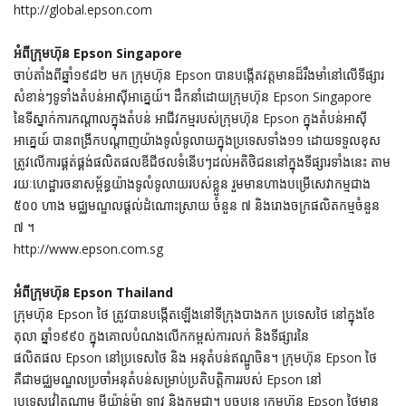
http://global.epson.com
អំពីក្រុមហ៊ុន Epson Singapore
ចាប់តាំងពីឆ្នាំ១៩៨២ មក ក្រុមហ៊ុន Epson បានបង្កើតវត្តមានដ៏រឹងមាំនៅលើទីផ្សារ
សំខាន់ៗទូទាំងតំបន់អាស៊ីអាគ្នេយ៍។ ដឹកនាំដោយក្រុមហ៊ុន Epson Singapore
នៃទីស្នាក់ការកណ្តាលក្នុងតំបន់ អាជីវកម្មរបស់ក្រុមហ៊ុន Epson ក្នុងតំបន់អាស៊ី
អាគ្នេយ៍ បានពង្រីកបណ្តាញយ៉ាងទូលំទូលាយក្នុងប្រទេសទាំង១១ ដោយទទួលខុស
ត្រូវលើការផ្គត់ផ្គង់ផលិតផលឌីជីថលទំនើបៗដល់អតិថិជននៅក្នុងទីផ្សារទាំងនេះ តាម
រយៈហេដ្ឋារចនាសម្ព័ន្ធយ៉ាងទូលំទូលាយរបស់ខ្លួន រួមមានហាងបម្រើសេវាកម្មជាង
៥០០ ហាង មជ្ឈមណ្ឌលផ្តល់ដំណោះស្រាយ ចំនួន ៧ និងរោងចក្រផលិតកម្មចំនួន
៧ ។
http://www.epson.com.sg
អំពីក្រុមហ៊ុន Epson Thailand
ក្រុមហ៊ុន Epson ថៃ ត្រូវបានបង្កើតឡើងនៅទីក្រុងបាងកក ប្រទេសថៃ នៅក្នុងខែ
តុលា ឆ្នាំ១៩៩០ ក្នុងគោលបំណងលើកកម្ពស់ការលក់ និងទីផ្សារនៃ
ផលិតផល Epson នៅប្រទេសថៃ និង អនុតំបន់ឥណ្ឌូចិន។ ក្រុមហ៊ុន Epson ថៃ
គឺជាមជ្ឈមណ្ឌលប្រចាំអនុតំបន់សម្រាប់ប្រតិបត្តិការរបស់ Epson នៅ
ប្រទេសវៀតណាម មីយ៉ាន់ម៉ា ឡាវ និងកម្ពុជា។ បច្ចុប្បន្ន ក្រុមហ៊ុន Epson ថៃមាន